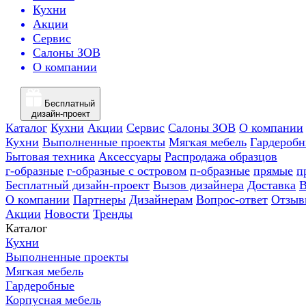
Кухни
Акции
Сервис
Салоны ЗОВ
О компании
Бесплатный
дизайн-проект
Каталог
Кухни
Акции
Сервис
Салоны ЗОВ
О компании
Кухни
Выполненные проекты
Мягкая мебель
Гардероб
Бытовая техника
Аксессуары
Распродажа образцов
г-образные
г-образные с островом
п-образные
прямые
п
Бесплатный дизайн-проект
Вызов дизайнера
Доставка
В
О компании
Партнеры
Дизайнерам
Вопрос-ответ
Отзыв
Акции
Новости
Тренды
Каталог
Кухни
Выполненные проекты
Мягкая мебель
Гардеробные
Корпусная мебель