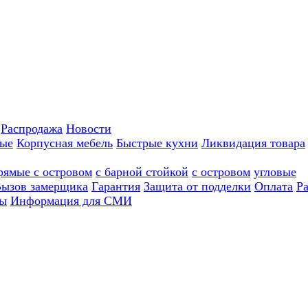
Распродажа
Новости
ные
Корпусная мебель
Быстрые кухни
Ликвидация товара
рямые с островом
с барной стойкой
с островом
угловые
ызов замерщика
Гарантия
Защита от подделки
Оплата
Р
ы
Информация для СМИ