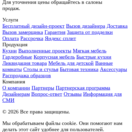
Для уточнения цены обращайтесь в салоны
продаж.
Услуги
Бесплатный дизайн-проект
Вызов дизайнера
Доставка
Вызов замерщика
Гарантия
Защита от подделки
Оплата
Рассрочка
Яндекс сплит
Продукция
Кухни
Выполненные проекты
Мягкая мебель
Гардеробные
Корпусная мебель
Быстрые кухни
Ликвидация товара
Мебель для детской
Ванные
комнаты
Столы и стулья
Бытовая техника
Аксессуары
Распродажа образцов
Компания
О компании
Партнеры
Партнерская программа
Дизайнерам
Вопрос-ответ
Отзывы
Информация для
СМИ
©
2026
Все права защищены.
Мы обрабатываем файлы cookie. Они помогают нам
делать этот сайт удобнее для пользователей.