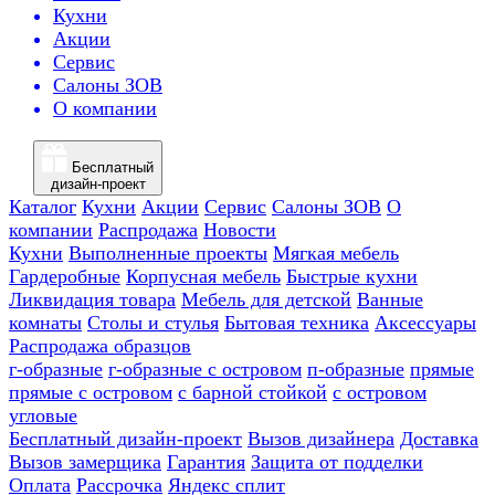
Кухни
Акции
Сервис
Салоны ЗОВ
О компании
Бесплатный
дизайн-проект
Каталог
Кухни
Акции
Сервис
Салоны ЗОВ
О
компании
Распродажа
Новости
Кухни
Выполненные проекты
Мягкая мебель
Гардеробные
Корпусная мебель
Быстрые кухни
Ликвидация товара
Мебель для детской
Ванные
комнаты
Столы и стулья
Бытовая техника
Аксессуары
Распродажа образцов
г-образные
г-образные с островом
п-образные
прямые
прямые с островом
с барной стойкой
с островом
угловые
Бесплатный дизайн-проект
Вызов дизайнера
Доставка
Вызов замерщика
Гарантия
Защита от подделки
Оплата
Рассрочка
Яндекс сплит