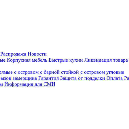
Распродажа
Новости
ные
Корпусная мебель
Быстрые кухни
Ликвидация товара
рямые с островом
с барной стойкой
с островом
угловые
ызов замерщика
Гарантия
Защита от подделки
Оплата
Р
ы
Информация для СМИ