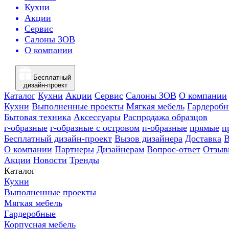
Кухни
Акции
Сервис
Салоны ЗОВ
О компании
Бесплатный
дизайн-проект
Каталог
Кухни
Акции
Сервис
Салоны ЗОВ
О компании
Кухни
Выполненные проекты
Мягкая мебель
Гардероб
Бытовая техника
Аксессуары
Распродажа образцов
г-образные
г-образные с островом
п-образные
прямые
п
Бесплатный дизайн-проект
Вызов дизайнера
Доставка
В
О компании
Партнеры
Дизайнерам
Вопрос-ответ
Отзыв
Акции
Новости
Тренды
Каталог
Кухни
Выполненные проекты
Мягкая мебель
Гардеробные
Корпусная мебель