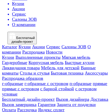
Кухни
Акции
Сервис
Салоны ЗОВ
О компании
Бесплатный
дизайн-проект
Каталог
Кухни
Акции
Сервис
Салоны ЗОВ
О
компании
Распродажа
Новости
Кухни
Выполненные проекты
Мягкая мебель
Гардеробные
Корпусная мебель
Быстрые кухни
Ликвидация товара
Мебель для детской
Ванные
комнаты
Столы и стулья
Бытовая техника
Аксессуары
Распродажа образцов
г-образные
г-образные с островом
п-образные
прямые
прямые с островом
с барной стойкой
с островом
угловые
Бесплатный дизайн-проект
Вызов дизайнера
Доставка
Вызов замерщика
Гарантия
Защита от подделки
Оплата
Рассрочка
Яндекс сплит