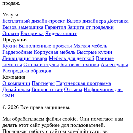
продаж.
Услуги
Бесплатный дизайн-проект
Вызов дизайнера
Доставка
Вызов замерщика
Гарантия
Защита от подделки
Оплата
Рассрочка
Яндекс сплит
Продукция
Кухни
Выполненные проекты
Мягкая мебель
Гардеробные
Корпусная мебель
Быстрые кухни
Ликвидация товара
Мебель для детской
Ванные
комнаты
Столы и стулья
Бытовая техника
Аксессуары
Распродажа образцов
Компания
О компании
Партнеры
Партнерская программа
Дизайнерам
Вопрос-ответ
Отзывы
Информация для
СМИ
©
2026
Все права защищены.
Мы обрабатываем файлы cookie. Они помогают нам
делать этот сайт удобнее для пользователей.
Продолжая работу с сайтом zov-dmitrov.ru, вы