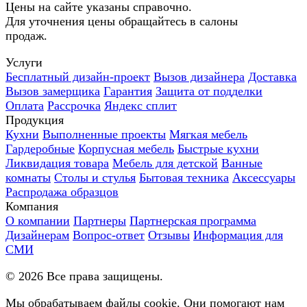
Цены на сайте указаны справочно.
Для уточнения цены обращайтесь в салоны
продаж.
Услуги
Бесплатный дизайн-проект
Вызов дизайнера
Доставка
Вызов замерщика
Гарантия
Защита от подделки
Оплата
Рассрочка
Яндекс сплит
Продукция
Кухни
Выполненные проекты
Мягкая мебель
Гардеробные
Корпусная мебель
Быстрые кухни
Ликвидация товара
Мебель для детской
Ванные
комнаты
Столы и стулья
Бытовая техника
Аксессуары
Распродажа образцов
Компания
О компании
Партнеры
Партнерская программа
Дизайнерам
Вопрос-ответ
Отзывы
Информация для
СМИ
©
2026
Все права защищены.
Мы обрабатываем файлы cookie. Они помогают нам