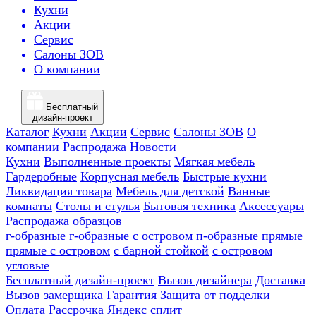
Кухни
Акции
Сервис
Салоны ЗОВ
О компании
Бесплатный
дизайн-проект
Каталог
Кухни
Акции
Сервис
Салоны ЗОВ
О
компании
Распродажа
Новости
Кухни
Выполненные проекты
Мягкая мебель
Гардеробные
Корпусная мебель
Быстрые кухни
Ликвидация товара
Мебель для детской
Ванные
комнаты
Столы и стулья
Бытовая техника
Аксессуары
Распродажа образцов
г-образные
г-образные с островом
п-образные
прямые
прямые с островом
с барной стойкой
с островом
угловые
Бесплатный дизайн-проект
Вызов дизайнера
Доставка
Вызов замерщика
Гарантия
Защита от подделки
Оплата
Рассрочка
Яндекс сплит