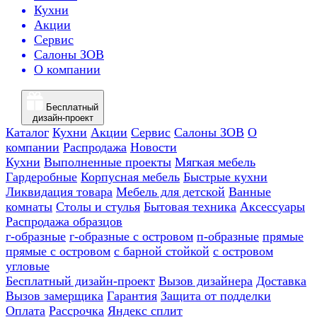
Кухни
Акции
Сервис
Салоны ЗОВ
О компании
Бесплатный
дизайн-проект
Каталог
Кухни
Акции
Сервис
Салоны ЗОВ
О
компании
Распродажа
Новости
Кухни
Выполненные проекты
Мягкая мебель
Гардеробные
Корпусная мебель
Быстрые кухни
Ликвидация товара
Мебель для детской
Ванные
комнаты
Столы и стулья
Бытовая техника
Аксессуары
Распродажа образцов
г-образные
г-образные с островом
п-образные
прямые
прямые с островом
с барной стойкой
с островом
угловые
Бесплатный дизайн-проект
Вызов дизайнера
Доставка
Вызов замерщика
Гарантия
Защита от подделки
Оплата
Рассрочка
Яндекс сплит