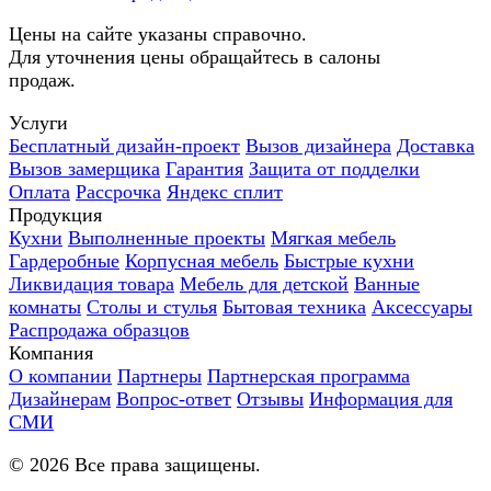
Цены на сайте указаны справочно.
Для уточнения цены обращайтесь в салоны
продаж.
Услуги
Бесплатный дизайн-проект
Вызов дизайнера
Доставка
Вызов замерщика
Гарантия
Защита от подделки
Оплата
Рассрочка
Яндекс сплит
Продукция
Кухни
Выполненные проекты
Мягкая мебель
Гардеробные
Корпусная мебель
Быстрые кухни
Ликвидация товара
Мебель для детской
Ванные
комнаты
Столы и стулья
Бытовая техника
Аксессуары
Распродажа образцов
Компания
О компании
Партнеры
Партнерская программа
Дизайнерам
Вопрос-ответ
Отзывы
Информация для
СМИ
©
2026
Все права защищены.