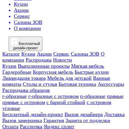
Кухни
Акции
Сервис
Салоны ЗОВ
О компании
Бесплатный
дизайн-проект
Каталог
Кухни
Акции
Сервис
Салоны ЗОВ
О
компании
Распродажа
Новости
Кухни
Выполненные проекты
Мягкая мебель
Гардеробные
Корпусная мебель
Быстрые кухни
Ликвидация товара
Мебель для детской
Ванные
комнаты
Столы и стулья
Бытовая техника
Аксессуары
Распродажа образцов
г-образные
г-образные с островом
п-образные
прямые
прямые с островом
с барной стойкой
с островом
угловые
Бесплатный дизайн-проект
Вызов дизайнера
Доставка
Вызов замерщика
Гарантия
Защита от подделки
Оплата
Рассрочка
Яндекс сплит