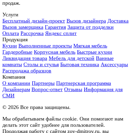
продаж.
Услуги
Бесплатный дизайн-проект
Вызов дизайнера
Доставка
Вызов замерщика
Гарантия
Защита от подделки
Оплата
Рассрочка
Яндекс сплит
Продукция
Кухни
Выполненные проекты
Мягкая мебель
Гардеробные
Корпусная мебель
Быстрые кухни
Ликвидация товара
Мебель для детской
Ванные
комнаты
Столы и стулья
Бытовая техника
Аксессуары
Распродажа образцов
Компания
О компании
Партнеры
Партнерская программа
Дизайнерам
Вопрос-ответ
Отзывы
Информация для
СМИ
©
2026
Все права защищены.
Мы обрабатываем файлы cookie. Они помогают нам
делать этот сайт удобнее для пользователей.
Продолжая работу с сайтом zov-dmitrov.ru, вы