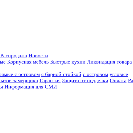
Распродажа
Новости
ные
Корпусная мебель
Быстрые кухни
Ликвидация товара
рямые с островом
с барной стойкой
с островом
угловые
ызов замерщика
Гарантия
Защита от подделки
Оплата
Р
ы
Информация для СМИ