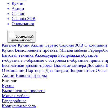
Кухни
Акции
Сервис
Салоны ЗОВ
О компании
Бесплатный
дизайн-проект
Каталог
Кухни
Акции
Сервис
Салоны ЗОВ
О компании
Кухни
Выполненные проекты
Мягкая мебель
Гардероб
Бытовая техника
Аксессуары
Распродажа образцов
г-образные
г-образные с островом
п-образные
прямые
п
Бесплатный дизайн-проект
Вызов дизайнера
Доставка
В
О компании
Партнеры
Дизайнерам
Вопрос-ответ
Отзыв
Акции
Новости
Тренды
Каталог
Кухни
Выполненные проекты
Мягкая мебель
Гардеробные
Корпусная мебель