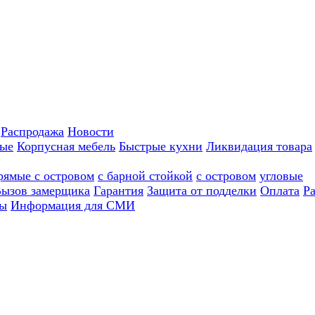
Распродажа
Новости
ные
Корпусная мебель
Быстрые кухни
Ликвидация товара
рямые с островом
с барной стойкой
с островом
угловые
ызов замерщика
Гарантия
Защита от подделки
Оплата
Р
ы
Информация для СМИ