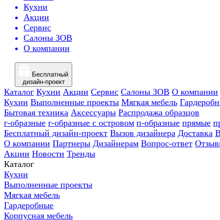
Кухни
Акции
Сервис
Салоны ЗОВ
О компании
Бесплатный
дизайн-проект
Каталог
Кухни
Акции
Сервис
Салоны ЗОВ
О компании
Кухни
Выполненные проекты
Мягкая мебель
Гардероб
Бытовая техника
Аксессуары
Распродажа образцов
г-образные
г-образные с островом
п-образные
прямые
п
Бесплатный дизайн-проект
Вызов дизайнера
Доставка
В
О компании
Партнеры
Дизайнерам
Вопрос-ответ
Отзыв
Акции
Новости
Тренды
Каталог
Кухни
Выполненные проекты
Мягкая мебель
Гардеробные
Корпусная мебель