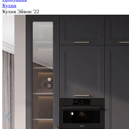
Кухни
Кухня Эйвон '22