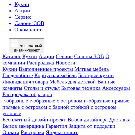
Кухни
Акции
Сервис
Салоны ЗОВ
О компании
Бесплатный
дизайн-проект
Каталог
Кухни
Акции
Сервис
Салоны ЗОВ
О
компании
Распродажа
Новости
Кухни
Выполненные проекты
Мягкая мебель
Гардеробные
Корпусная мебель
Быстрые кухни
Ликвидация товара
Мебель для детской
Ванные
комнаты
Столы и стулья
Бытовая техника
Аксессуары
Распродажа образцов
г-образные
г-образные с островом
п-образные
прямые
прямые с островом
с барной стойкой
с островом
угловые
Бесплатный дизайн-проект
Вызов дизайнера
Доставка
Вызов замерщика
Гарантия
Защита от подделки
Оплата
Рассрочка
Яндекс сплит