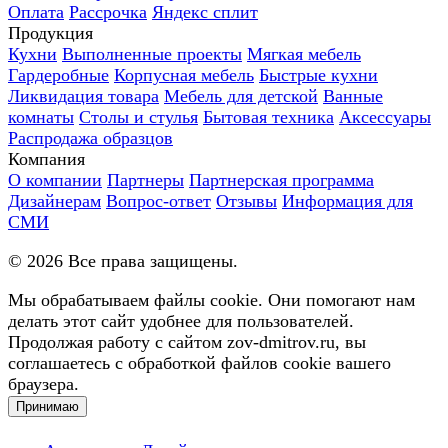
Оплата
Рассрочка
Яндекс сплит
Продукция
Кухни
Выполненные проекты
Мягкая мебель
Гардеробные
Корпусная мебель
Быстрые кухни
Ликвидация товара
Мебель для детской
Ванные
комнаты
Столы и стулья
Бытовая техника
Аксессуары
Распродажа образцов
Компания
О компании
Партнеры
Партнерская программа
Дизайнерам
Вопрос-ответ
Отзывы
Информация для
СМИ
©
2026
Все права защищены.
Мы обрабатываем файлы cookie. Они помогают нам
делать этот сайт удобнее для пользователей.
Продолжая работу с сайтом zov-dmitrov.ru, вы
соглашаетесь с обработкой файлов cookie вашего
браузера.
Принимаю